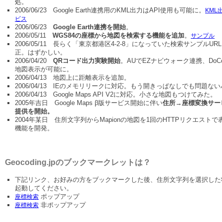
処。
2006/06/23 Google Earth連携用のKML出力はAPI使用も可能に。
KML
ビス
2006/06/23
Google Earth連携を開始
。
2006/05/11
WGS84の座標から地図を検索する機能を追加
。
サンプル
2006/05/11 長らく「東京都港区4-2-8」になっていた検索サンプルUR
正。はずかしい。
2006/04/20
QRコード出力実験開始
。AUでEZナビウォーク連携、DoC
地図表示が可能に。
2006/04/13 地図上に距離表示を追加。
2006/04/13 IEのメモリリークに対応。もう開きっぱなしでも問題な
2006/04/13 Google Maps API V2に対応。小さな地図もつけてみた。
2005年吉日 Google Maps β版サービス開始に伴い
住所→座標変換サー
提供を開始。
2004年某日 住所文字列からMapionの地図を1回のHTTPリクエストで
機能を開発。
Geocoding.jpのブックマークレットは？
下記リンク、お好みの方をブックマークした後、住所文字列を選択した
起動してください。
ポップアップ
座標検索
非ポップアップ
座標検索