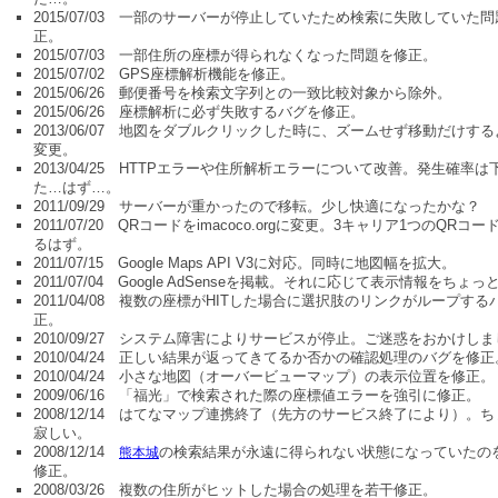
2015/07/03 一部のサーバーが停止していたため検索に失敗していた
正。
2015/07/03 一部住所の座標が得られなくなった問題を修正。
2015/07/02 GPS座標解析機能を修正。
2015/06/26 郵便番号を検索文字列との一致比較対象から除外。
2015/06/26 座標解析に必ず失敗するバグを修正。
2013/06/07 地図をダブルクリックした時に、ズームせず移動だけす
変更。
2013/04/25 HTTPエラーや住所解析エラーについて改善。発生確率は
た…はず…。
2011/09/29 サーバーが重かったので移転。少し快適になったかな？
2011/07/20 QRコードをimacoco.orgに変更。3キャリア1つのQRコ
るはず。
2011/07/15 Google Maps API V3に対応。同時に地図幅を拡大。
2011/07/04 Google AdSenseを掲載。それに応じて表示情報をちょ
2011/04/08 複数の座標がHITした場合に選択肢のリンクがループする
正。
2010/09/27 システム障害によりサービスが停止。ご迷惑をおかけし
2010/04/24 正しい結果が返ってきてるか否かの確認処理のバグを修正
2010/04/24 小さな地図（オーバービューマップ）の表示位置を修正。
2009/06/16 「福光」で検索された際の座標値エラーを強引に修正。
2008/12/14 はてなマップ連携終了（先方のサービス終了により）。
寂しい。
2008/12/14
の検索結果が永遠に得られない状態になっていたの
熊本城
修正。
2008/03/26 複数の住所がヒットした場合の処理を若干修正。