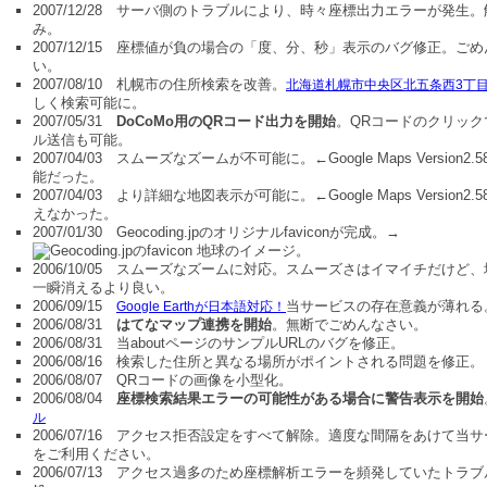
2007/12/28 サーバ側のトラブルにより、時々座標出力エラーが発生
み。
2007/12/15 座標値が負の場合の「度、分、秒」表示のバグ修正。ご
い。
2007/08/10 札幌市の住所検索を改善。
北海道札幌市中央区北五条西3丁
しく検索可能に。
2007/05/31
DoCoMo用のQRコード出力を開始
。QRコードのクリック
ル送信も可能。
2007/04/03 スムーズなズームが不可能に。←Google Maps Version2.
能だった。
2007/04/03 より詳細な地図表示が可能に。←Google Maps Version2.
えなかった。
2007/01/30 Geocoding.jpのオリジナルfaviconが完成。→
地球のイメージ。
2006/10/05 スムーズなズームに対応。スムーズさはイマイチだけど
一瞬消えるより良い。
2006/09/15
当サービスの存在意義が薄れる
Google Earthが日本語対応！
2006/08/31
はてなマップ連携を開始
。無断でごめんなさい。
2006/08/31 当aboutページのサンプルURLのバグを修正。
2006/08/16 検索した住所と異なる場所がポイントされる問題を修正。
2006/08/07 QRコードの画像を小型化。
2006/08/04
座標検索結果エラーの可能性がある場合に警告表示を開始
ル
2006/07/16 アクセス拒否設定をすべて解除。適度な間隔をあけて当
をご利用ください。
2006/07/13 アクセス過多のため座標解析エラーを頻発していたトラ