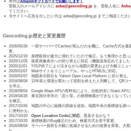
寄付は
Amazonギフトカードでお願いします！
受取人のメールアドレスに
aoba@geocoding.jp
を、受取人名に
Aoba
てください。
当サイトへ広告を出したい方は aoba@geocoding.jp までご相談くださ
Geocoding.jp歴史と変更履歴
2026/05/26 一部サーバーでCacheが死んだのを機に、Cache方式を
更。
2025/12/19 座標取得が盛大に壊れていたので修正。もう無理かと思
2020/11/05 衛星画像表示への切り替えに対応（機能追加忘れてまし
2020/11/01 YOLP終了により泣きながら地図の変更および大幅リニュ
2020/01/07 Webサイトをリニューアル。やっとHTML5に対応。
2020/01/07 地図表示部分を Yahoo! Open Local Platform に切り替え。
2018/08/04 12年前と環境が変わって役割を終えたと判断して、QRコ
を停止。
2018/08/04 Google Maps APIの有料化により、比較的安いStatic AP
2018/04/26 東京国分寺市の「恋ヶ窪」の座標検索ができなくなって
を修正。
2017/10/26 地図の中心に縦横の罫線を追加。地図中央の座標値を調
に便利かも。
2017/10/20
Open Location Codeに対応
。普及するかな？
2017/10/20 座標検索のBug修正のため、検索方式を若干変更。
2016/08/04 サーバー負荷を大幅に低減させるための改善を実装。大
た…。