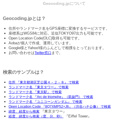
Geocoding.jpについて
Geocoding.jpとは？
住所やランドマーク名をGPS座標に変換するサービスです。
座標系はWGS84に対応。近似TOKYO97出力も可能です。
Open Location Code(OLC)取得も可能です。
Aobaが個人で作成、運用しています。
Google様とYahoo!様のふんどしで相撲をとっております。
お問い合わせは
まで。
Twitter窓口
検索のサンプルは？
住所 『東京都港区芝公園４－２－８』 で検索
ランドマーク名 『東京タワー』 で検索
ランドマーク名 『東京駅』 で検索
ランドマーク名 『Arc de triomphe』（凱旋門） で検索
ランドマーク名 『ユニコーンガンダム』 で検索
Open Location Code 『8Q7XMP52+J6』（渋谷ハチ公像） で検索
『東京タワー』
緯度、経度から検索
『Eiffel Tower』
経度、緯度から検索（度、分、秒）